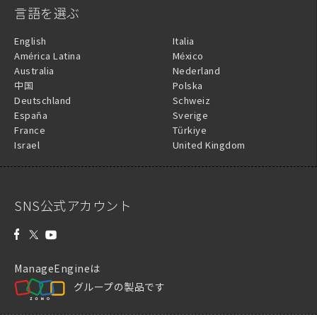
言語を選ぶ
English
Italia
América Latina
México
Australia
Nederland
中国
Polska
Deutschland
Schweiz
España
Sverige
France
Türkiye
Israel
United Kingdom
SNS公式アカウント
ManageEngineは
グループの製品です