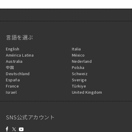
言語を選ぶ
English
Italia
América Latina
México
Australia
Nederland
中国
Polska
Deutschland
Schweiz
España
Sverige
France
Türkiye
Israel
United Kingdom
SNS公式アカウント