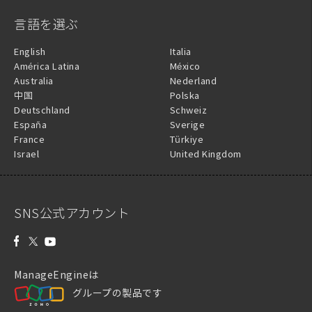
言語を選ぶ
English
Italia
América Latina
México
Australia
Nederland
中国
Polska
Deutschland
Schweiz
España
Sverige
France
Türkiye
Israel
United Kingdom
SNS公式アカウント
ManageEngineは
グループの製品です