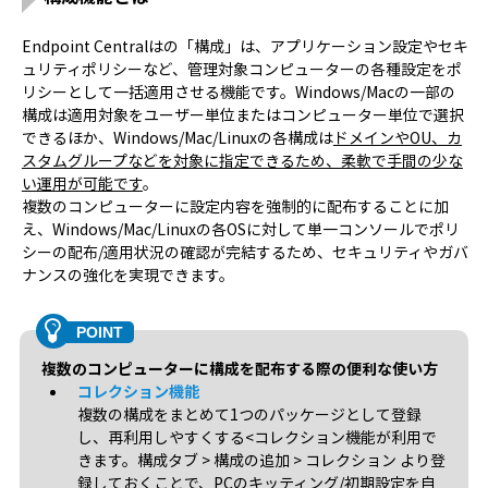
Endpoint Centralはの「構成」は、アプリケーション設定やセキ
ュリティポリシーなど、管理対象コンピューターの各種設定をポ
リシーとして一括適用させる機能です。Windows/Macの一部の
構成は適用対象をユーザー単位またはコンピューター単位で選択
できるほか、Windows/Mac/Linuxの各構成は
ドメインやOU、カ
スタムグループなどを対象に指定できるため、柔軟で手間の少な
い運用が可能です
。
複数のコンピューターに設定内容を強制的に配布することに加
え、Windows/Mac/Linuxの各OSに対して単一コンソールでポリ
シーの配布/適用状況の確認が完結するため、セキュリティやガバ
ナンスの強化を実現できます。
複数のコンピューターに構成を配布する際の便利な使い方
コレクション機能
複数の構成をまとめて1つのパッケージとして登録
し、再利用しやすくする<コレクション機能が利用で
きます。構成タブ > 構成の追加 > コレクション より登
録しておくことで、PCのキッティング/初期設定を自