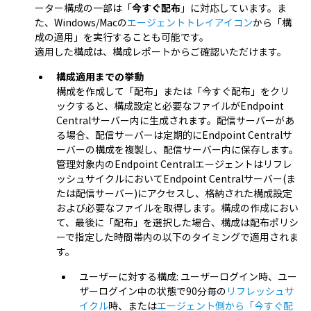
ーター構成の一部は「
今すぐ配布
」に対応しています。ま
た、Windows/Macの
エージェントトレイアイコン
から「構
成の適用」を実行することも可能です。
適用した構成は、構成レポートからご確認いただけます。
構成適用までの挙動
構成を作成して「配布」または「今すぐ配布」をクリ
ックすると、構成設定と必要なファイルがEndpoint
Centralサーバー内に生成されます。配信サーバーがあ
る場合、配信サーバーは定期的にEndpoint Centralサ
ーバーの構成を複製し、配信サーバー内に保存します。
管理対象内のEndpoint Centralエージェントはリフレ
ッシュサイクルにおいてEndpoint Centralサーバー(ま
たは配信サーバー)にアクセスし、格納された構成設定
および必要なファイルを取得します。構成の作成におい
て、最後に「配布」を選択した場合、構成は配布ポリシ
ーで指定した時間帯内の以下のタイミングで適用されま
す。
ユーザーに対する構成: ユーザーログイン時、ユー
ザーログイン中の状態で90分毎の
リフレッシュサ
イクル
時、または
エージェント側から「今すぐ配