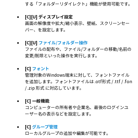
する「フォルダーリダイレクト」機能が使用可能です。
[C][U] ディスプレイ設定
画面の解像度や拡大/縮小表示、壁紙、スクリーンセー
バー、を設定します。
[C][U]
ファイル/フォルダー操作
ファイルの配布や、ファイル/フォルダーの移動/名前の
変更/削除といった操作を実行します。
[C]
フォント
管理対象のWindows端末に対して、フォントファイル
を追加します。フォントファイルは .otf形式 / .ttf / .fon
/ .zip 形式 に対応しています。
[C] 一般機能
コンピューターの所有者や企業名、最後のログインユ
ーザー名の表示などを設定します。
[C]
グループ管理
ローカルグループの追加や編集が可能です。