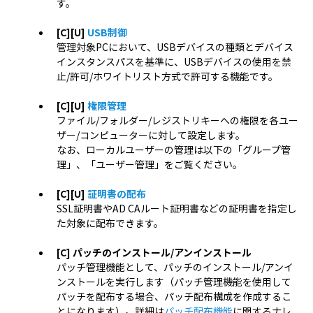
す。
[C][U]
USB制御
管理対象PCにおいて、USBデバイスの種類とデバイス
インスタンスパスを基準に、USBデバイスの使用を禁
止/許可/ホワイトリスト方式で許可する機能です。
[C][U]
権限管理
ファイル/フォルダー/レジストリキーへの権限を各ユー
ザー/コンピューターに対して設定します。
なお、ローカルユーザーの管理は以下の「グループ管
理」、「ユーザー管理」をご覧ください。
[C][U]
証明書の配布
SSL証明書やAD CAルート証明書などの証明書を指定し
た対象に配布できます。
[C] パッチのインストール/アンインストール
パッチ管理機能として、パッチのインストール/アンイ
ンストールを実行します（パッチ管理機能を使用して
パッチを配布する場合、パッチ配布構成を作成するこ
とになります）。詳細は
パッチ配布機能
に関するナレ