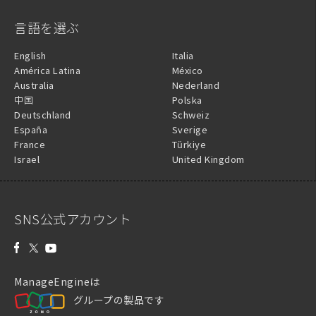
言語を選ぶ
English
Italia
América Latina
México
Australia
Nederland
中国
Polska
Deutschland
Schweiz
España
Sverige
France
Türkiye
Israel
United Kingdom
SNS公式アカウント
ManageEngineは
グループの製品です