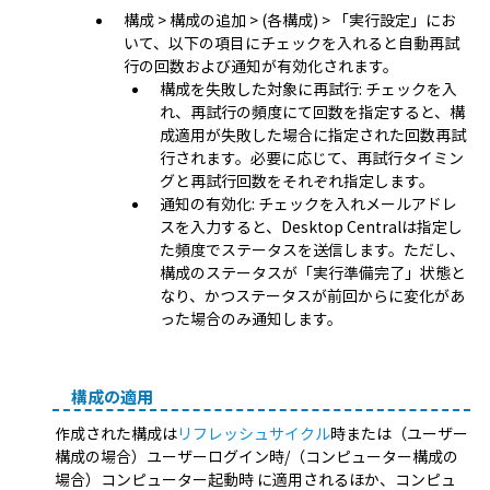
構成 > 構成の追加 > (各構成) > 「実行設定」にお
いて、以下の項目にチェックを入れると自動再試
行の回数および通知が有効化されます。
構成を失敗した対象に再試行: チェックを入
れ、再試行の頻度にて回数を指定すると、構
成適用が失敗した場合に指定された回数再試
行されます。必要に応じて、再試行タイミン
グと再試行回数をそれぞれ指定します。
通知の有効化: チェックを入れメールアドレ
スを入力すると、Desktop Centralは指定し
た頻度でステータスを送信します。ただし、
構成のステータスが「実行準備完了」状態と
なり、かつステータスが前回からに変化があ
った場合のみ通知します。
構成の適用
作成された構成は
リフレッシュサイクル
時または（ユーザー
構成の場合）ユーザーログイン時/（コンピューター構成の
場合）コンピューター起動時 に適用されるほか、コンピュ