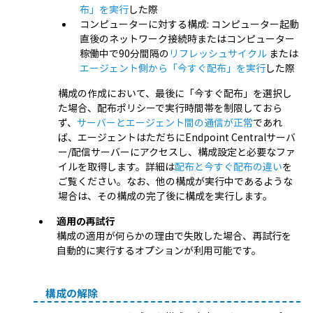
布」を実行
した際
コンピューターに対する構成: コンピューター起動
直後のネットワーク接続時またはコンピューター
稼働中で90分間隔の
リフレッシュサイクル
または
エージェント側から「今すぐ配布」を実行
した際
構成の作成において、最後に「今すぐ配布」を選択し
た場合、配布ポリシーで実行時間帯を制限しておら
ず、
サーバーとエージェント間の通信が正常
であれ
ば、エージェントはただちにEndpoint Centralサーバ
ー/配信サーバーにアクセスし、構成設定と必要なファ
イルを取得します。詳細は
配布と今すぐ配布の違い
を
ご覧ください。なお、他の構成が実行中であるような
場合は、その構成の完了後に構成を実行します。
適用の再試行
構成の適用が何らかの理由で失敗した場合、再試行を
自動的に実行するオプションが利用可能です。
構成の解除