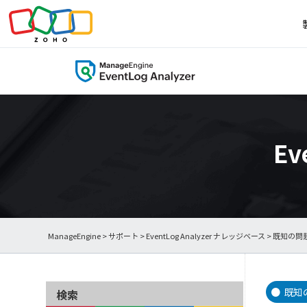
Ev
ManageEngine
>
サポート
>
EventLog Analyzer ナレッジベース
> 既知の問
既知
検索