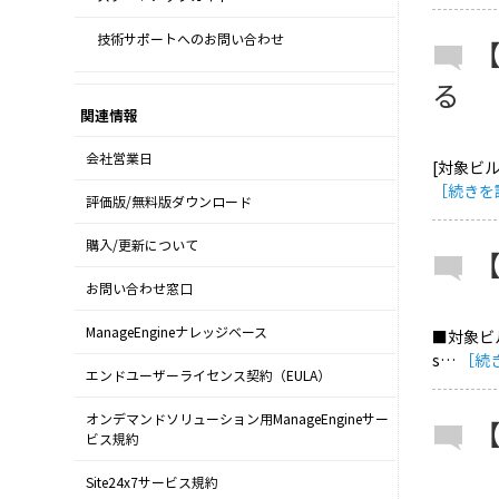
技術サポートへのお問い合わせ
る
関連情報
会社営業日
[対象ビル
［続きを
評価版/無料版ダウンロード
購入/更新について
お問い合わせ窓口
ManageEngineナレッジベース
■対象ビ
s…
［続
エンドユーザーライセンス契約（EULA）
オンデマンドソリューション用ManageEngineサー
ビス規約
Site24x7サービス規約