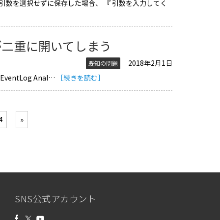
際に、引数を選択せずに保存した場合、 『 引数を入力してく
が二重に開いてしまう
2018年2月1日
既知の問題
EventLog Anal…
［続きを読む］
4
»
SNS公式アカウント