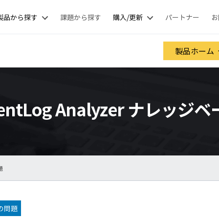
製品から探す
課題から探す
購入/更新
パートナー
お
製品ホーム
entLog Analyzer ナレッジ
題
の問題