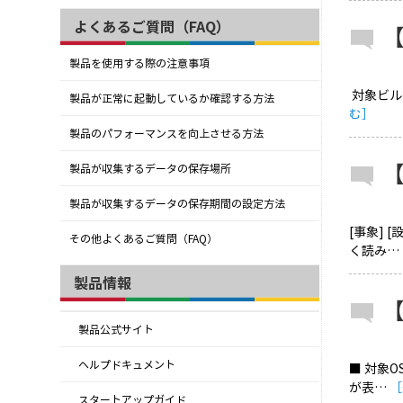
よくあるご質問（FAQ）
【
製品を使用する際の注意事項
対象ビルド
製品が正常に起動しているか確認する方法
む］
製品のパフォーマンスを向上させる方法
【
製品が収集するデータの保存場所
製品が収集するデータの保存期間の設定方法
[事象]
その他よくあるご質問（FAQ）
く読み…
製品情報
製品公式サイト
ヘルプドキュメント
■ 対象O
が表…
［
スタートアップガイド