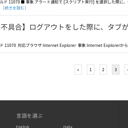
ビルド 11070 ■ 事象 アラート通知で [スクリプト実行] を選択した
…
［続きを読む］
【不具合】ログアウトをした際に、タブ
11070 対応ブラウザ Internet Explorer 事象 Internet Explorerから
«
1
2
3
言語を選ぶ
English
Italia