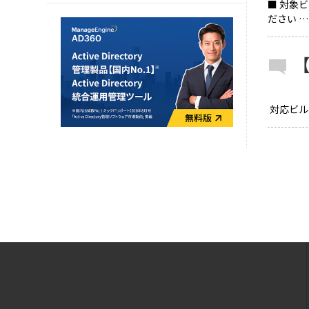
■ 対象
ださい 
対応ビルド 