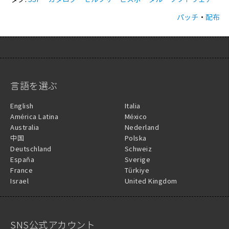
各種配布機能の使い分け
パッチ自動配布（パッチ配布の自動化）
パッチの手動配布（インストール・アンインストール）
ソフトウェア利用状況測定機能の使用方法
タグ:
SSP
・
カタログ
・
セルフサービスポータル
・
ソフトウェア
・
パッチ
・
配布
言語を選ぶ
English
Italia
América Latina
México
Australia
Nederland
中国
Polska