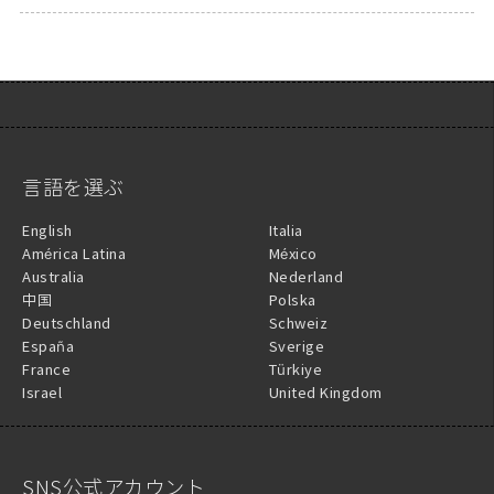
言語を選ぶ
English
Italia
América Latina
México
Australia
Nederland
中国
Polska
Deutschland
Schweiz
España
Sverige
France
Türkiye
Israel
United Kingdom
SNS公式アカウント