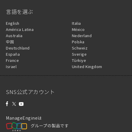
言語を選ぶ
English
Italia
América Latina
México
Australia
Nederland
中国
Polska
Deutschland
Schweiz
España
Sverige
France
Türkiye
Israel
United Kingdom
SNS公式アカウント
ManageEngineは
グループの製品です