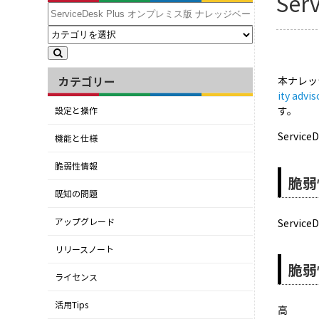
Se
カテゴリー
本ナレッ
ity advi
す。
設定と操作
Servi
機能と仕様
脆弱性情報
脆弱
既知の問題
アップグレード
Serv
リリースノート
脆弱
ライセンス
活用Tips
高