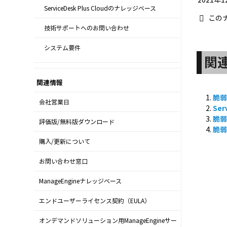
ServiceDesk Plus Cloudのナレッジベース
この
技術サポートへのお問い合わせ
システム要件
関
関連情報
脆弱
会社営業日
Se
脆弱
評価版/無料版ダウンロード
脆弱
購入/更新について
お問い合わせ窓口
ManageEngineナレッジベース
エンドユーザーライセンス契約（EULA）
オンデマンドソリューション用ManageEngineサー