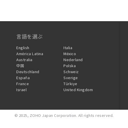
言語を選ぶ
English
Italia
América Latina
México
Australia
Nederland
中国
Polska
Deutschland
Schweiz
España
Sverige
France
Türkiye
Israel
United Kingdom
© 2025,
ZOHO Japan Corporation.
All rights reserved.