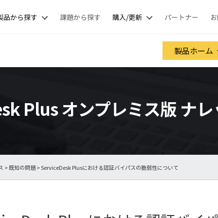
製品から探す
課題から探す
購入/更新
パートナー
お
製品ホーム
eDesk Plus オンプレミス版 
ス
>
既知の問題
> ServiceDesk Plusにおける認証バイパスの脆弱性について