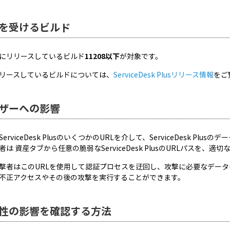
を受けるビルド
にリリースしているビルド
11208以下
が対象です。
リースしているビルドについては、
ServiceDesk Plusリリース情報
をご
ザーへの影響
erviceDesk PlusのいくつかのURLを介して、ServiceDesk 
者は 資産タブから任意の脆弱なServiceDesk PlusのURLパスを、
撃者はこのURLを使用して認証プロセスを迂回し、攻撃に必要なデー
不正アクセスやその後の攻撃を実行することができます。
性の影響を確認する方法