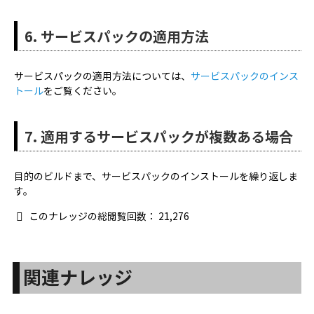
Linuxの場合
6. サービスパックの適用方法
ファイル名
サービスパックの適用方法については、
サービスパックのインス
トール
をご覧ください。
7. 適用するサービスパックが複数ある場合
目的のビルドまで、サービスパックのインストールを繰り返しま
す。
このナレッジの総閲覧回数：
21,276
関連ナレッジ
サービスパック名
：
サービスパック（11300_11312から
12000へ）
ファイル名
：