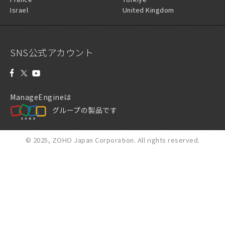
サービスパック名
サービスパック（11200_11213から
Israel
United Kingdom
11300へ）
ファイル名
SNS公式アカウント
ManageEngineは
グループの製品です
© 2025,
ZOHO Japan Corporation.
All rights reserved.