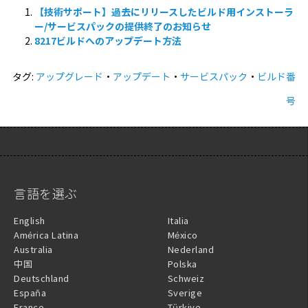
ManageEngine_ServiceDesk_Plus_11_3_0_SP-
【技術サポート】過去にリリースしたビルド用インストーラ
1_0_0.ppm
ー/サービスパックの提供終了のお知らせ
8217ビルドへのアップデート方法
タグ:
アップグレード
・
アップデート
・
サービスパック
・
ビルド番
号
言語を選ぶ
English
Italia
América Latina
México
Australia
Nederland
中国
Polska
Deutschland
Schweiz
España
Sverige
France
Türkiye