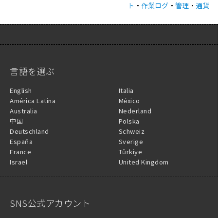
ト
・
作業ログ
・
管理
・
通貨
言語を選ぶ
English
Italia
América Latina
México
Australia
Nederland
中国
Polska
Deutschland
Schweiz
España
Sverige
France
Türkiye
Israel
United Kingdom
SNS公式アカウント