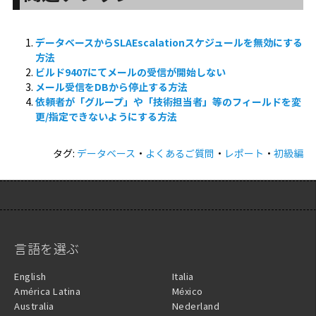
データベースからSLAEscalationスケジュールを無効にする
方法
ビルド9407にてメールの受信が開始しない
メール受信をDBから停止する方法
依頼者が「グループ」や「技術担当者」等のフィールドを変
更/指定できないようにする方法
タグ:
データベース
・
よくあるご質問
・
レポート
・
初級編
言語を選ぶ
English
Italia
América Latina
México
Australia
Nederland