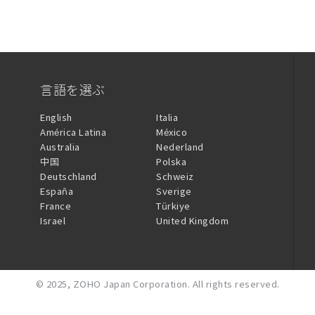
言語を選ぶ
English
Italia
América Latina
México
Australia
Nederland
中国
Polska
Deutschland
Schweiz
España
Sverige
France
Türkiye
Israel
United Kingdom
© 2025,
ZOHO Japan Corporation.
All rights reserved.