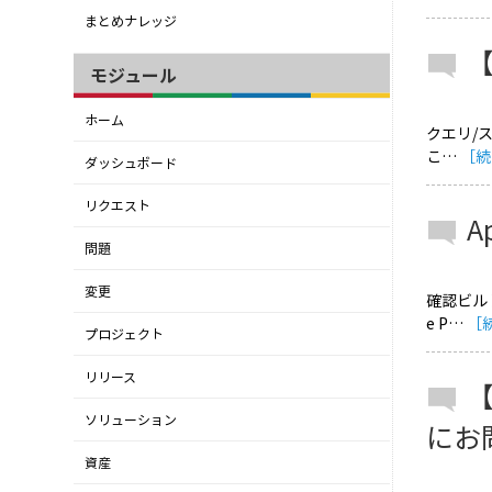
まとめナレッジ
モジュール
ホーム
クエリ/ス
こ…
［続
ダッシュボード
リクエスト
A
問題
変更
確認ビルド
e P…
［
プロジェクト
リリース
ソリューション
にお
資産