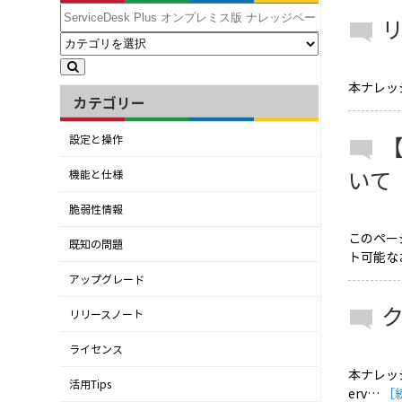
リ
本ナレッジは「
カテゴリー
設定と操作
いて
機能と仕様
脆弱性情報
このペー
既知の問題
ト可能な
アップグレード
リリースノート
ライセンス
本ナレッジ
活用Tips
erv…
［