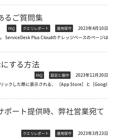
あるご質問集
2023年4月10日
FAQ
クエリレポート
運用保守
iceDesk Plus Cloudのナレッジベースのページは
非表示にする方法
2023年12月20日
FAQ
設定と操作
クした際に表示される、 ［App Store］と［Googl
サポート提供時、弊社営業宛て
2023年3月23日
クエリレポート
運用保守