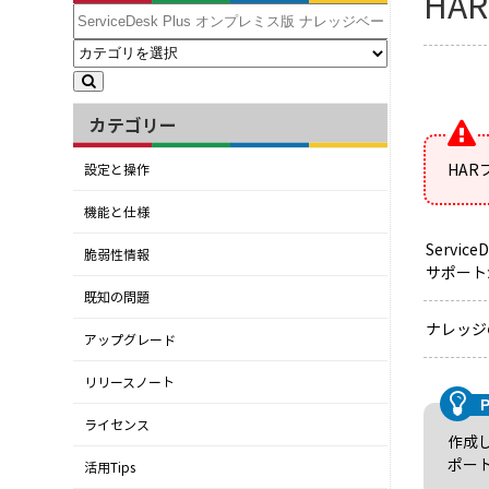
HA
カテゴリー
HA
設定と操作
機能と仕様
Serv
脆弱性情報
サポート
既知の問題
ナレッジ
アップグレード
リリースノート
ライセンス
作成
ポー
活用Tips