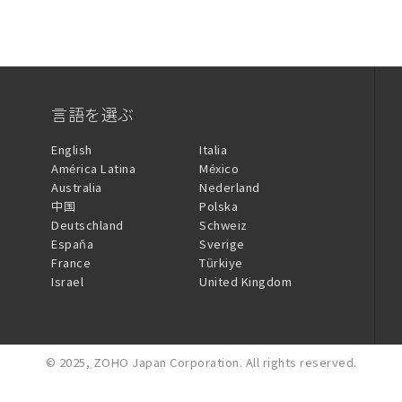
言語を選ぶ
English
Italia
América Latina
México
Australia
Nederland
中国
Polska
Deutschland
Schweiz
España
Sverige
France
Türkiye
Israel
United Kingdom
© 2025,
ZOHO Japan Corporation.
All rights reserved.