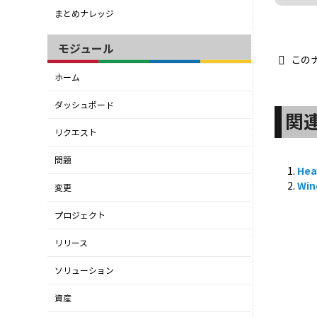
まとめナレッジ
モジュール
この
ホーム
ダッシュボード
関
リクエスト
問題
He
Wi
変更
プロジェクト
リリース
ソリューション
資産