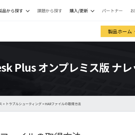
製品から探す
課題から探す
購入/更新
パートナー
お
製品ホーム
eDesk Plus オンプレミス版 
ス
>
トラブルシューティング
> HARファイルの取得方法