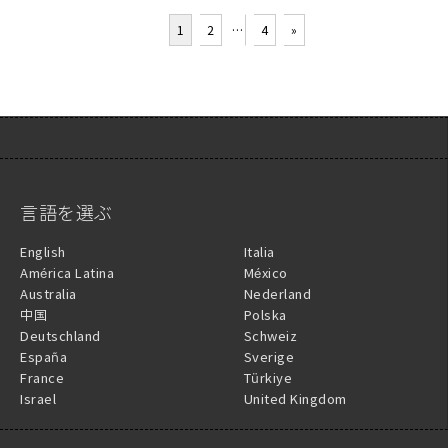
1
2
…
4
»
言語を選ぶ
English
Italia
América Latina
México
Australia
Nederland
中国
Polska
Deutschland
Schweiz
España
Sverige
France
Türkiye
Israel
United Kingdom